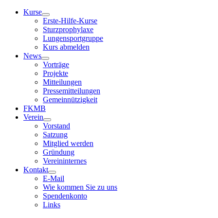
Kurse
Erste-Hilfe-Kurse
Sturzprophylaxe
Lungensportgruppe
Kurs abmelden
News
Vorträge
Projekte
Mitteilungen
Pressemitteilungen
Gemeinnützigkeit
FKMB
Verein
Vorstand
Satzung
Mitglied werden
Gründung
Vereininternes
Kontakt
E-Mail
Wie kommen Sie zu uns
Spendenkonto
Links