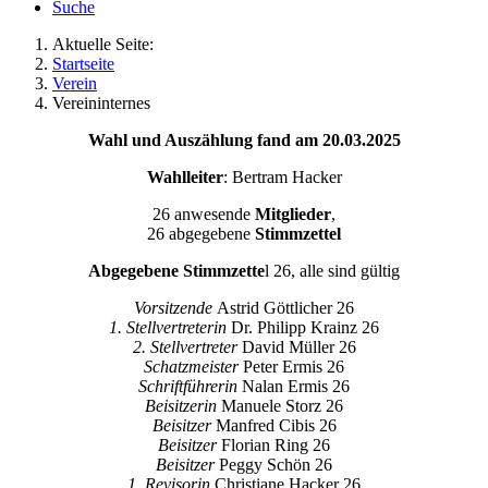
Suche
Aktuelle Seite:
Startseite
Verein
Vereininternes
Wahl und Auszählung fand am 20.03.2025
Wahlleiter
: Bertram Hacker
26 anwesende
Mitglieder
,
26 abgegebene
Stimmzettel
Abgegebene Stimmzette
l 26, alle sind gültig
Vorsitzende
Astrid Göttlicher 26
1. Stellvertreterin
Dr. Philipp Krainz 26
2. Stellvertreter
David Müller 26
Schatzmeister
Peter Ermis 26
Schriftführerin
Nalan Ermis 26
Beisitzerin
Manuele Storz 26
Beisitzer
Manfred Cibis 26
Beisitzer
Florian Ring 26
Beisitzer
Peggy Schön 26
1. Revisorin
Christiane Hacker 26