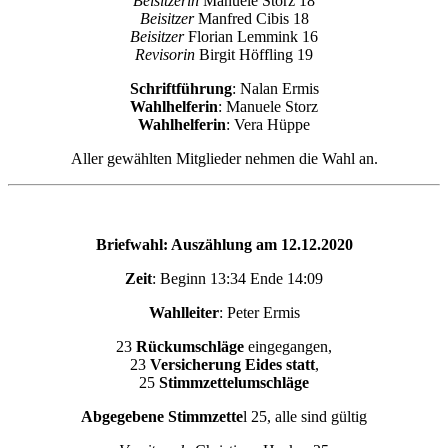
Beisitzerin
Manuele Storz 18
Beisitzer
Manfred Cibis 18
Beisitzer
Florian Lemmink 16
Revisorin
Birgit Höffling 19
Schriftführung
: Nalan Ermis
Wahlhelferin
: Manuele Storz
Wahlhelferin
: Vera Hüppe
Aller gewählten Mitglieder nehmen die Wahl an.
Briefwahl: Auszählung am 12.12.2020
Zeit
: Beginn 13:34 Ende 14:09
Wahlleiter
: Peter Ermis
23
Rückumschläge
eingegangen,
23
Versicherung Eides statt
,
25
Stimmzettelumschläge
Abgegebene Stimmzette
l 25, alle sind gültig