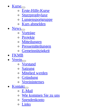
Kurse
Erste-Hilfe-Kurse
Sturzprophylaxe
Lungensportgruppe
Kurs abmelden
News
Vorträge
Projekte
Mitteilungen
Pressemitteilungen
Gemeinnützigkeit
FKMB
Verein
Vorstand
Satzung
Mitglied werden
Gründung
Vereininternes
Kontakt
E-Mail
Wie kommen Sie zu uns
Spendenkonto
Links