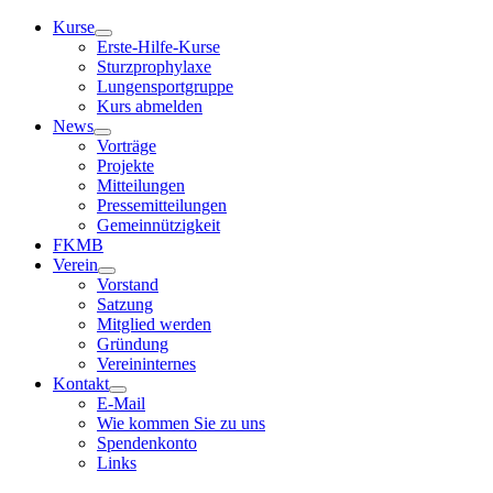
Kurse
Erste-Hilfe-Kurse
Sturzprophylaxe
Lungensportgruppe
Kurs abmelden
News
Vorträge
Projekte
Mitteilungen
Pressemitteilungen
Gemeinnützigkeit
FKMB
Verein
Vorstand
Satzung
Mitglied werden
Gründung
Vereininternes
Kontakt
E-Mail
Wie kommen Sie zu uns
Spendenkonto
Links